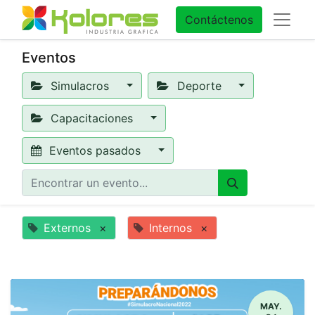
Contáctenos
Eventos
Simulacros
Deporte
Capacitaciones
Eventos pasados
Externos
×
Internos
×
MAY.